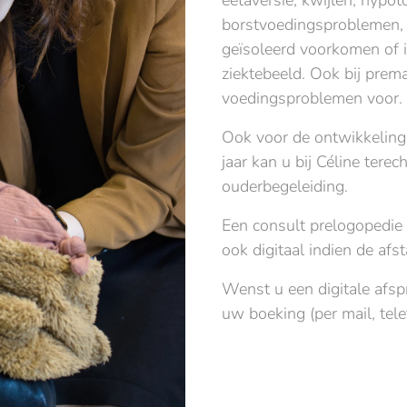
eetaversie, kwijlen, hypoto
borstvoedingsproblemen, 
geïsoleerd voorkomen of 
ziektebeeld. Ook bij pre
voedingsproblemen voor.
Ook voor de ontwikkeling 
jaar kan u bij Céline tere
ouderbegeleiding.
Een consult prelogopedie 
ook digitaal indien de afst
Wenst u een digitale afspr
uw boeking (per mail, tele