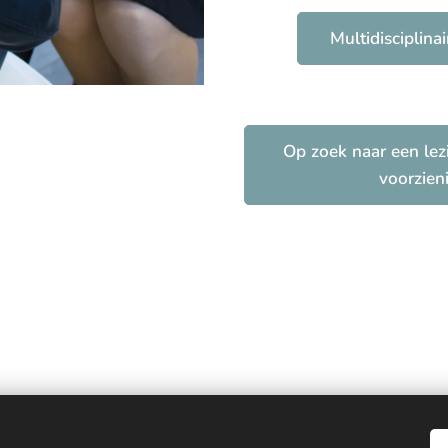
Multidisciplin
Op zoek naar een le
voorzien
 kinderen, jongeren en volwassenen in ruime regio Avelgem, Oudenaarde,