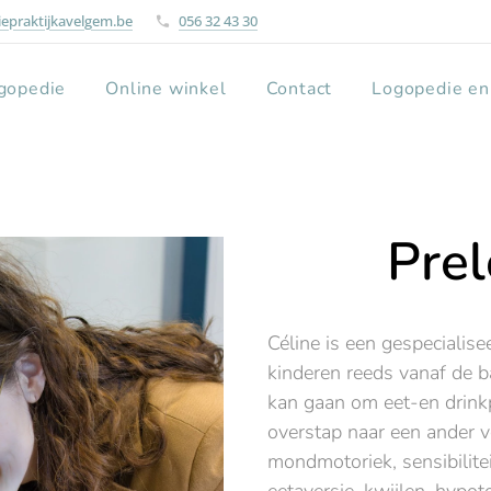
epraktijkavelgem.be
056 32 43 30
gopedie
Online winkel
Contact
Logopedie en
Pre
Céline is een gespecialise
kinderen reeds vanaf de ba
kan gaan om eet-en drin
overstap naar een ander 
mondmotoriek, sensibilit