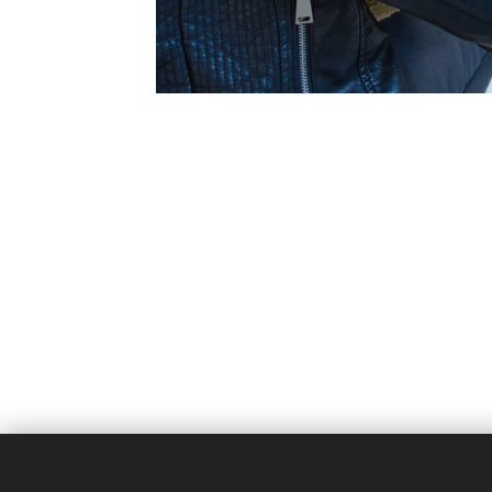
Logopediepraktijk Avelgem | Logopedie voor