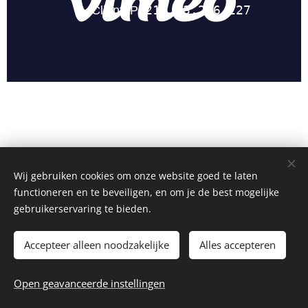
Wij gebruiken cookies om onze website goed te laten
functioneren en te beveiligen, en om je de best mogelijke
gebruikerservaring te bieden.
Logopediepraktijk Avelgem | Logopedie voor kinderen, jongeren en
volwassenen in ruime regio Avelgem, Oudenaarde, Kluisbergen,
Accepteer alleen noodzakelijke
Alles accepteren
Zwevegem, Bellegem, Kortrijk, Ronse, Vlaamse Ardennen
Mogelijk gemaakt door
Webnode
Cookies
Open geavanceerde instellingen