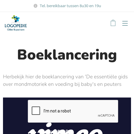
Tel. bereikbaar tussen 8u30 en 19u
Boeklancering
Herbekijk hier de boeklancering van 'De essentiële gids
over mondmotoriek en voeding bij baby's en peuters