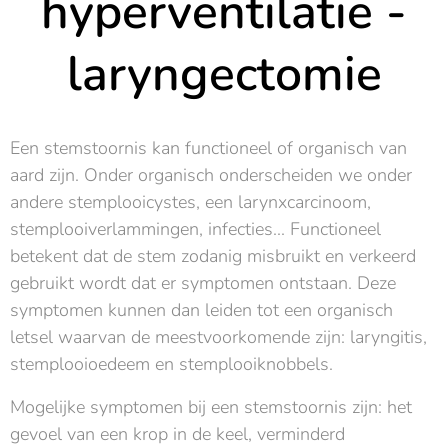
hyperventilatie -
laryngectomie
Een stemstoornis kan functioneel of organisch van
aard zijn. Onder organisch onderscheiden we onder
andere stemplooicystes, een larynxcarcinoom,
stemplooiverlammingen, infecties... Functioneel
betekent dat de stem zodanig misbruikt en verkeerd
gebruikt wordt dat er symptomen ontstaan. Deze
symptomen kunnen dan leiden tot een organisch
letsel waarvan de meestvoorkomende zijn: laryngitis,
stemplooioedeem en stemplooiknobbels.
Mogelijke symptomen bij een stemstoornis zijn: het
gevoel van een krop in de keel, verminderd