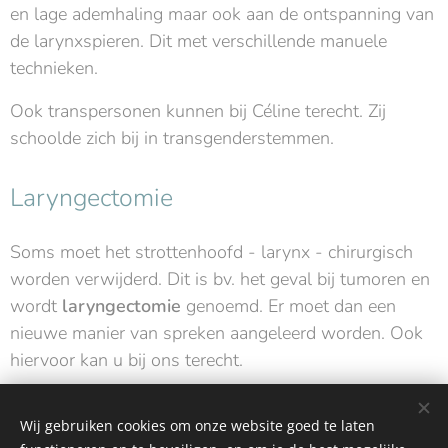
en lage ademhaling maar ook aan de ontspanning van
de larynxspieren. Dit met verschillende manuele
technieken.
Ook transpersonen kunnen bij Céline terecht. Zij
schoolde zich bij in transgenderstemmen.
Laryngectomie
Soms moet het strottenhoofd - larynx - chirurgisch
worden verwijderd. Dit is bv. het geval bij tumoren en
wordt
laryngectomie
genoemd. Er moet dan een
nieuwe manier van spreken aangeleerd worden. Ook
hiervoor kan u bij ons terecht.
Wij gebruiken cookies om onze website goed te laten