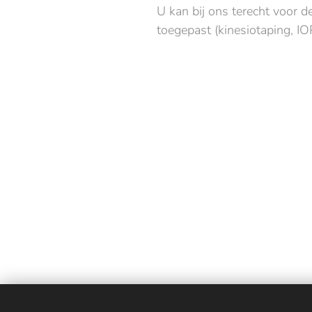
U kan bij ons terecht voor 
toegepast (kinesiotaping, IOPI-
Logopediepraktijk Avelgem | Logopedie voor