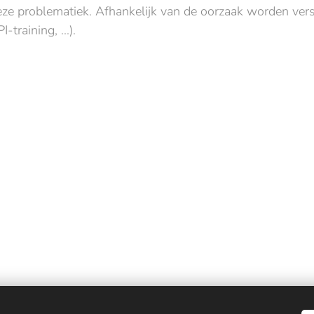
deze problematiek. Afhankelijk van de oorzaak worden ver
training, ...).
 kinderen, jongeren en volwassenen in ruime regio Avelgem, Oudenaarde,