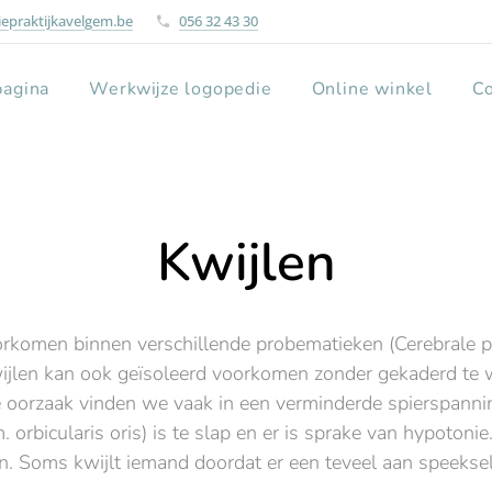
epraktijkavelgem.be
056 32 43 30
pagina
Werkwijze logopedie
Online winkel
Co
Kwijlen
oorkomen binnen verschillende probematieken (Cerebrale p
 Kwijlen kan ook geïsoleerd voorkomen zonder gekaderd te
oorzaak vinden we vaak in een verminderde spierspanning 
(m. orbicularis oris) is te slap en er is sprake van hypoto
n. Soms kwijlt iemand doordat er een teveel aan speeks