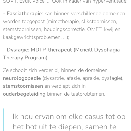
SOVT, Estill Voice, ... Ook in kader van hyperventilatie;
-
Fasciatherapie
: kan binnen verschillende domeinen
worden toegepast (mimetherapie, slikstoornissen,
stemstoornissen, houdingscorrectie, OMFT, kwijlen,
kaakgewrichtsproblemen, ...);
-
Dysfagie: MDTP-therapeut (Mcneill Dysphagia
Therapy Program)
Ze schoolt zich verder bij binnen de domeinen
neurologopedie
(dysartrie, afasie, apraxie, dysfagie),
stemstoornissen
en verdiept zich in
ouderbegeleiding
binnen de taalproblemen.
Ik hou ervan om elke casus tot op
het bot uit te diepen, samen te