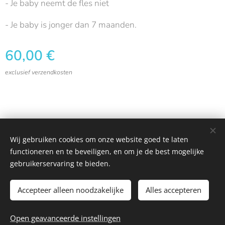
- Je baby neemt de fles niet
- Je baby is jonger dan 7 maanden.
60,00
€
exclusief verzendkosten
Logopediepraktijk Avelgem | Logopedie voor kinderen, jongeren en
Wij gebruiken cookies om onze website goed te laten
volwassenen in ruime regio Avelgem, Oudenaarde, Kluisbergen,
functioneren en te beveiligen, en om je de best mogelijke
Zwevegem, Bellegem, Kortrijk, Ronse, Vlaamse Ardennen
gebruikerservaring te bieden.
Mogelijk gemaakt door
Webnode
Cookies
Accepteer alleen noodzakelijke
Alles accepteren
Toevoegen aan de winkelwagen
Open geavanceerde instellingen